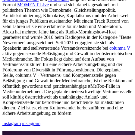
Format
MOMENT Live
und setzt sich dabei tagesaktuell mit
politischen Themen wie Demokratie, Gleichstellungspolitik,
Antidiskriminierung, Klimakrise, Kapitalismus und der Arbeitswelt
für ein junges Publikum auseinander. Mit einem Track Record von
zehn Jahren ist sie eine erfahrene Journalistin und Moderatorin.
Alexa hat mehrere Jahre lang als Radio-Morningshow-Host
gearbeitet und wurde 2016 beim Radiopreis in der Kategorie "Beste
Newcomer" ausgezeichnet. Seit 2021 engagiert sie sich als
Speakerin und stellvertretende Vorstandsvorsitzende bei
columna V
aktiv gegen sexuelle Belästigung und Gewalt in der österreichischen
Medienbranche. Ihr Fokus liegt dabei auf dem Aufbau von
Vertrauensstrukturen für eine sichere Arbeitsumgebung und der
Förderung von Diversität in Führungspositionen. Die geplante
Stelle, columna V - Vertrauens- und Kompetenzstelle gegen
Belästigung und Gewalt in der Medienbranche, ist eine Reaktion auf
öffentlich gewordene und gerichtsanhängige #MeToo-Fälle in
Medienunternehmen. Die geplante niederschwellige Vertrauensstelle
soll künftig österreichweit als unabhängige Anlauf- und
Kompetenzstelle für betroffene und berichtende Journalist:innen
dienen. Ziel ist es, einen Kulturwandel herbeizuführen und eine
sichere Arbeitsumgebung zu fördern.
instagram
instagram