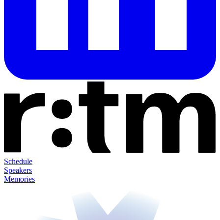
Schedule
Speakers
Memories