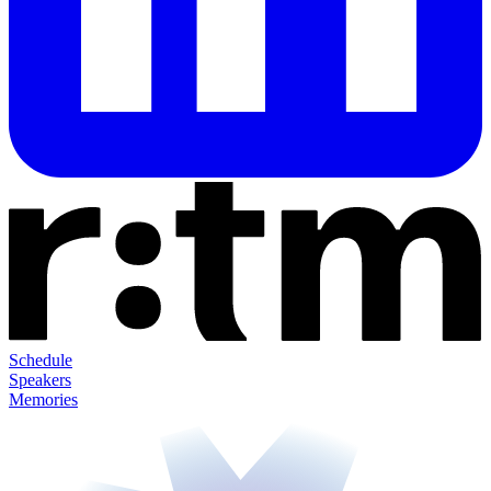
Schedule
Speakers
Memories