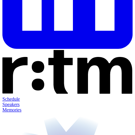
Schedule
Speakers
Memories