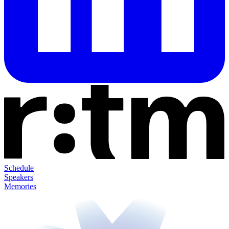
Schedule
Speakers
Memories