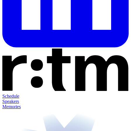
Schedule
Speakers
Memories