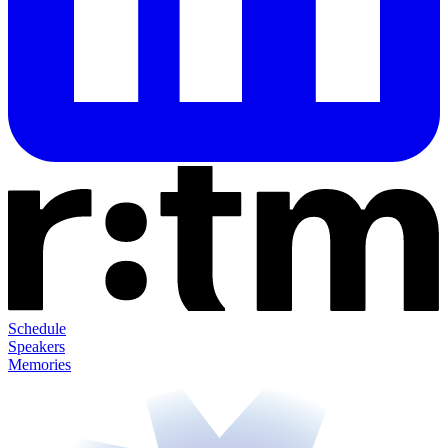
Schedule
Speakers
Memories