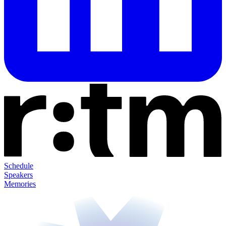
Schedule
Speakers
Memories