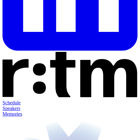
Schedule
Speakers
Memories