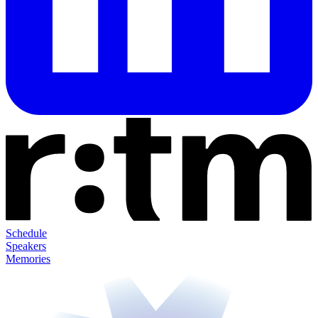
Schedule
Speakers
Memories