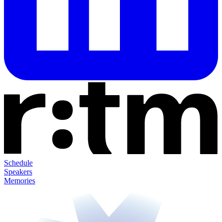
Schedule
Speakers
Memories