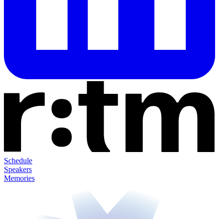
Schedule
Speakers
Memories