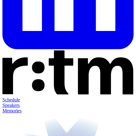
Schedule
Speakers
Memories