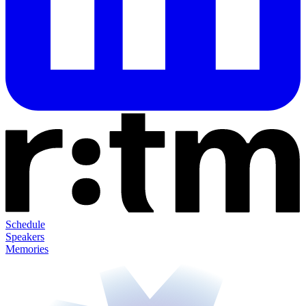
Schedule
Speakers
Memories