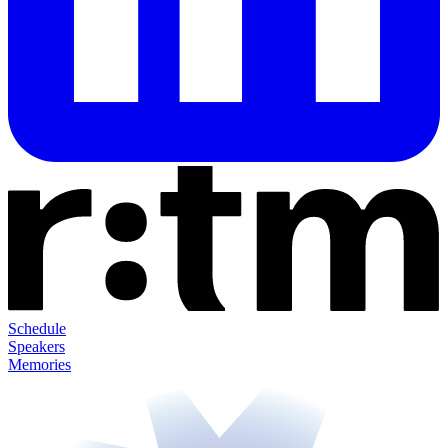
Schedule
Speakers
Memories