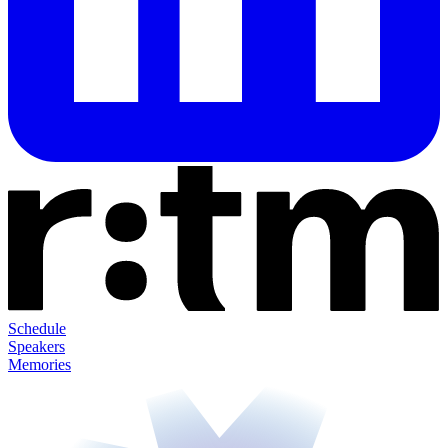
Schedule
Speakers
Memories