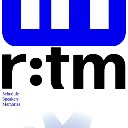
Schedule
Speakers
Memories